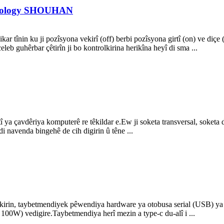
chnology SHOUHAN
r tînin ku ji pozîsyona vekirî (off) berbi pozîsyona girtî (on) ve diçe (
eleb guhêrbar çêtirîn ji bo kontrolkirina herikîna heyî di sma ...
 ya çavdêriya komputerê re têkildar e.Ew ji soketa transversal, soketa d
 navenda bingehê de cih digirin û têne ...
irin, taybetmendiyek pêwendiya hardware ya otobusa serial (USB) ya g
 100W) vedigire.Taybetmendiya herî mezin a type-c du-alî i ...