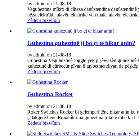
by admin on 21-08-18
Veguheztina mîkro di cîhaza danûstendina danûstendinê ya 
hêza elektrîkê, alavên elektrîkê yên malê, alavên elektrîk
Zêdetir bixwînin
Guhestina guheztinê ji bo çi tê bikar anîn?
by admin on 21-08-18
Guhestina VeguheztinêToggle yek ji şêwazên guheztinê yê
guheztinê di cûrbecûr pîvan û taybetmendiyan de pêşkêş d
Zêdetir bixwînin
Guhestina Rocker
by admin on 21-08-18
Roker Switches Rocker bi gelemperî têne bikar anîn ku r
çalakgerê hene.Ronahîkirina guheztina rokerê dibe ku li s
Zêdetir bixwînin