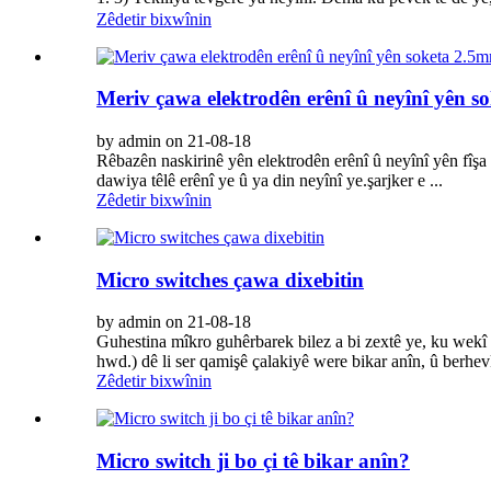
Zêdetir bixwînin
Meriv çawa elektrodên erênî û neyînî yên 
by admin on 21-08-18
Rêbazên naskirinê yên elektrodên erênî û neyînî yên fîşa b
dawiya têlê erênî ye û ya din neyînî ye.şarjker e ...
Zêdetir bixwînin
Micro switches çawa dixebitin
by admin on 21-08-18
Guhestina mîkro guhêrbarek bilez a bi zextê ye, ku wekî g
hwd.) dê li ser qamişê çalakiyê were bikar anîn, û berhevki
Zêdetir bixwînin
Micro switch ji bo çi tê bikar anîn?