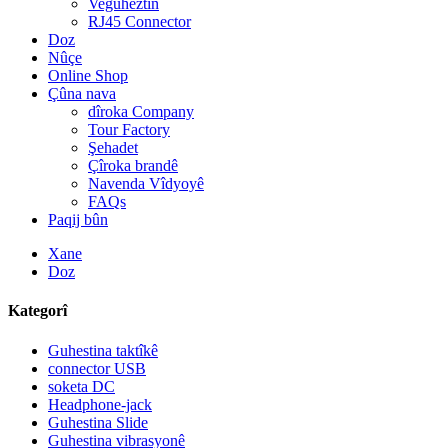
Veguheztin
RJ45 Connector
Doz
Nûçe
Online Shop
Çûna nava
dîroka Company
Tour Factory
Şehadet
Çîroka brandê
Navenda Vîdyoyê
FAQs
Paqij bûn
Xane
Doz
Kategorî
Guhestina taktîkê
connector USB
soketa DC
Headphone-jack
Guhestina Slide
Guhestina vibrasyonê