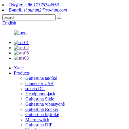
Telefon: +86 17376744658
E-mail: shouhan2@so-han.com
English
Xane
Products
Guhestina taktîkê
connector USB
soketa DC
Headphone-jack
Guhestina Slide
Guhestina vibrasyonê
Guhestina Rocker
Guhestina bişkokê
Micro switch
Guhestina DIP