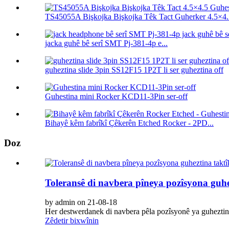
TS45055A Bişkojka Bişkojka Têk Tact Guherker 4.5×4..
jacka guhê bê serî SMT Pj-381-4p e...
guheztina slide 3pin SS12F15 1P2T li ser guheztina off
Guhestina mini Rocker KCD11-3Pin ser-off
Bihayê kêm fabrîkî Çêkerên Etched Rocker - 2PD...
Doz
Toleransê di navbera pîneya pozîsyona guhe
by admin on 21-08-18
Her destwerdanek di navbera pêla pozîsyonê ya guheztin
Zêdetir bixwînin