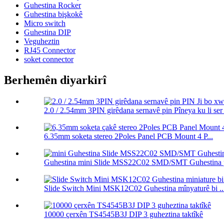
Guhestina Rocker
Guhestina bişkokê
Micro switch
Guhestina DIP
Veguheztin
RJ45 Connector
soket connector
Berhemên diyarkirî
2.0 / 2.54mm 3PIN girêdana sernavê pin Pîneya ku li ser 
6.35mm soketa stereo 2Poles Panel PCB Mount 4 P...
Guhestina mini Slide MSS22C02 SMD/SMT Guhestina pi
Slide Switch Mini MSK12C02 Guhestina mînyaturê bi ..
10000 çerxên TS4545B3J DIP 3 guheztina taktîkê