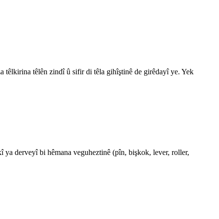
lkirina têlên zindî û sifir di têla gihîştinê de girêdayî ye. Yek
 ya derveyî bi hêmana veguheztinê (pîn, bişkok, lever, roller,