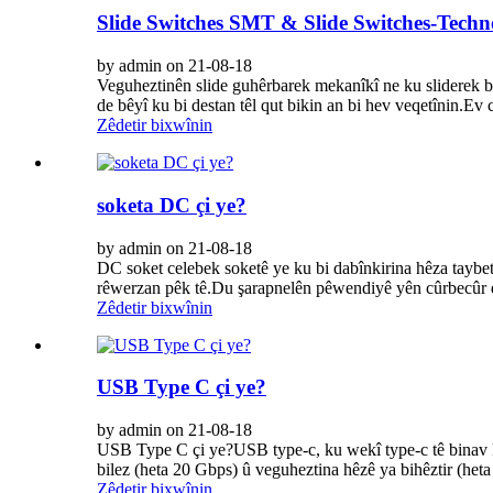
Slide Switches SMT & Slide Switches-Te
by admin on 21-08-18
Veguheztinên slide guhêrbarek mekanîkî ne ku sliderek bika
de bêyî ku bi destan têl qut bikin an bi hev veqetînin.Ev c
Zêdetir bixwînin
soketa DC çi ye?
by admin on 21-08-18
DC soket celebek soketê ye ku bi dabînkirina hêza taybetî
rêwerzan pêk tê.Du şarapnelên pêwendiyê yên cûrbecûr di
Zêdetir bixwînin
USB Type C çi ye?
by admin on 21-08-18
USB Type C çi ye?USB type-c, ku wekî type-c tê binav k
bilez (heta 20 Gbps) û veguheztina hêzê ya bihêztir (heta
Zêdetir bixwînin