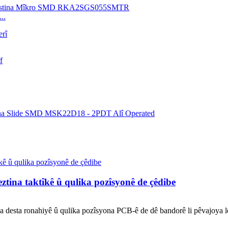
..
ztina taktîkê û qulika pozîsyonê de çêdibe
a desta ronahiyê û qulika pozîsyona PCB-ê de dê bandorê li pêvajoya l