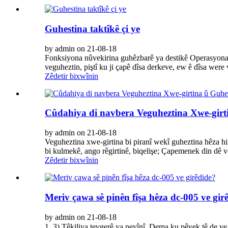
Guhestina taktîkê çi ye
by admin on 21-08-18
Fonksiyona nûvekirina guhêzbarê ya destikê Operasyona 
veguheztin, piştî ku ji çapê dîsa derkeve, ew ê dîsa were 
Zêdetir bixwînin
Cûdahiya di navbera Veguheztina Xwe-girti
by admin on 21-08-18
Veguheztina xwe-girtina bi piranî wekî guheztina hêza hilb
bi kulmekê, ango rêgirtinê, biqelişe; Çapemenek din dê v
Zêdetir bixwînin
Meriv çawa sê pinên fîşa hêza dc-005 ve gir
by admin on 21-08-18
1. 3) Têkiliya tevgerê ya neyînî. Dema ku pêvek tê de ye,