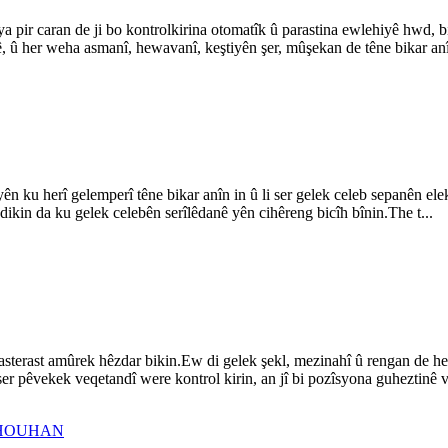
pir caran de ji bo kontrolkirina otomatîk û parastina ewlehiyê hwd, bi 
ê, û her weha asmanî, hewavanî, keştiyên şer, mûşekan de têne bikar anîn
n ku herî gelemperî têne bikar anîn in û li ser gelek celeb sepanên 
ikin da ku gelek celebên serîlêdanê yên cihêreng bicîh bînin.The t...
asterast amûrek hêzdar bikin.Ew di gelek şekl, mezinahî û rengan de he
er pêvekek veqetandî were kontrol kirin, an jî bi pozîsyona guheztinê ve