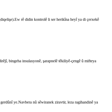
diqelişe).Ew rê didin kontrolê li ser herikîna heyî ya di çerxekê
irêjî, bingeha insulasyonê, şarapnelê têkiliyê-çengê û mifteya
erdûnî ye.Navbera nû sêwiranek ziravtir, leza ragihandinê ya