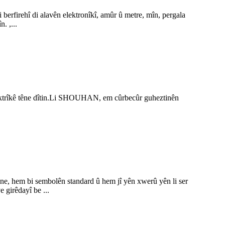
berfirehî di alavên elektronîkî, amûr û metre, mîn, pergala
. ,...
elektrîkê têne dîtin.Li SHOUHAN, em cûrbecûr guheztinên
ne, hem bi sembolên standard û hem jî yên xwerû yên li ser
 girêdayî be ...