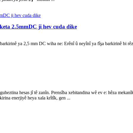
soketa 2.5mmDC ji hev cuda dike
arkirinê ya 2,5 mm DC wiha ne: Erênî û neyînî ya fîşa barkirinê bi rêza tê
uheztina hesas jî tê zanîn. Prensîba xebitandina wê ev e: hêza mekanîkî
rina enerjiyê heya xala krîtîk, gen ...