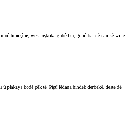
irinê bimeşîne, wek bişkoka guhêrbar, guhêrbar dê carekê were
ar û plakaya kodê pêk tê. Piştî lêdana hindek derbekê, deste dê