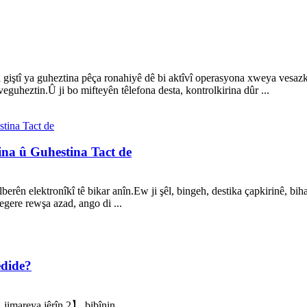
giştî ya guheztina pêça ronahiyê dê bi aktîvî operasyona xweya vesazk
veguheztin.Û ji bo mifteyên têlefona desta, kontrolkirina dûr ...
na û Guhestina Tact de
erên elektronîkî tê bikar anîn.Ew ji şêl, bingeh, destika çapkirinê, bih
egere rewşa azad, ango di ...
êdide?
 jimareya jêrîn 2】 bibînin ...