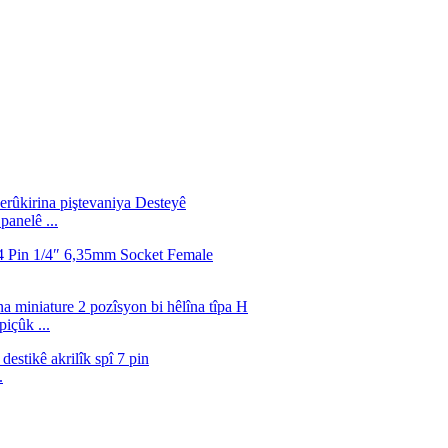
panelê ...
çûk ...
.