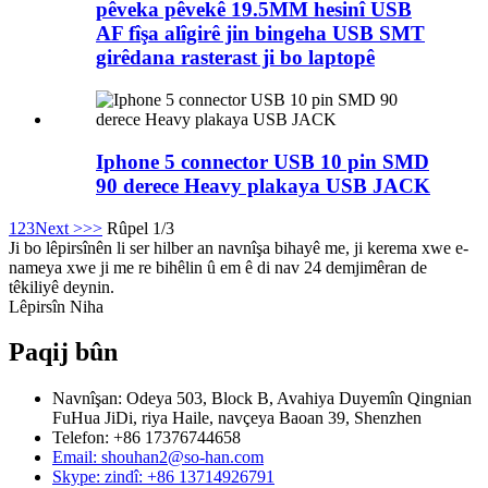
pêveka pêvekê 19.5MM hesinî USB
AF fîşa alîgirê jin bingeha USB SMT
girêdana rasterast ji bo laptopê
Iphone 5 connector USB 10 pin SMD
90 derece Heavy plakaya USB JACK
1
2
3
Next >
>>
Rûpel 1/3
Ji bo lêpirsînên li ser hilber an navnîşa bihayê me, ji kerema xwe e-
nameya xwe ji me re bihêlin û em ê di nav 24 demjimêran de
têkiliyê deynin.
Lêpirsîn Niha
Paqij bûn
Navnîşan: Odeya 503, Block B, Avahiya Duyemîn Qingnian
FuHua JiDi, riya Haile, navçeya Baoan 39, Shenzhen
Telefon: +86 17376744658
Email: shouhan2@so-han.com
Skype: zindî: +86 13714926791