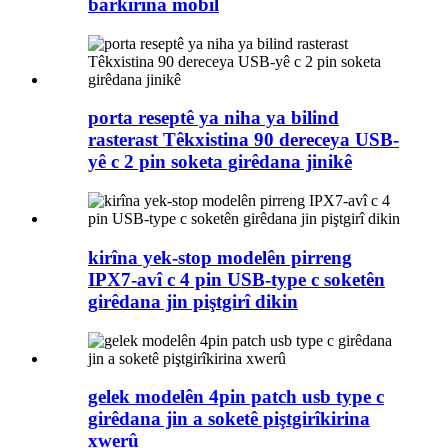
barkirina mobîl
porta reseptê ya niha ya bilind
rasterast Têkxistina 90 dereceya USB-
yê c 2 pin soketa girêdana jinikê
kirîna yek-stop modelên pirreng
IPX7-avî c 4 pin USB-type c soketên
girêdana jin piştgirî dikin
gelek modelên 4pin patch usb type c
girêdana jin a soketê piştgirîkirina
xwerû