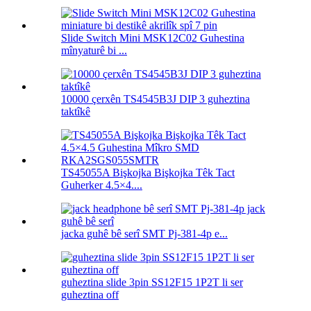
Slide Switch Mini MSK12C02 Guhestina
mînyaturê bi ...
10000 çerxên TS4545B3J DIP 3 guheztina
taktîkê
TS45055A Bişkojka Bişkojka Têk Tact
Guherker 4.5×4....
jacka guhê bê serî SMT Pj-381-4p e...
guheztina slide 3pin SS12F15 1P2T li ser
guheztina off