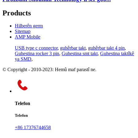
Products
Hilberên germ
Sitemap
AMP Mobile
USB type c connector
,
guhêrbar takt
,
guhêrbar takt 4 pin
,
Guhestina rocker 3 pin
,
Guhestina smt takt
,
Guhestina taktîkê
ya SMD
,
© Copyright - 2010-2023: Hemû maf parastî ne.
Telefon
Telefon
+86 17376744658