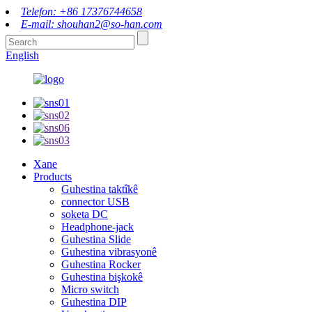
Telefon: +86 17376744658
E-mail: shouhan2@so-han.com
English
Xane
Products
Guhestina taktîkê
connector USB
soketa DC
Headphone-jack
Guhestina Slide
Guhestina vibrasyonê
Guhestina Rocker
Guhestina bişkokê
Micro switch
Guhestina DIP