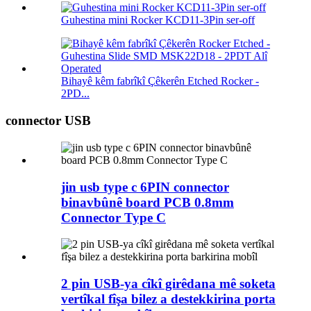
Guhestina mini Rocker KCD11-3Pin ser-off
Bihayê kêm fabrîkî Çêkerên Etched Rocker -
2PD...
connector USB
jin usb type c 6PIN connector
binavbûnê board PCB 0.8mm
Connector Type C
2 pin USB-ya cîkî girêdana mê soketa
vertîkal fîşa bilez a destekkirina porta