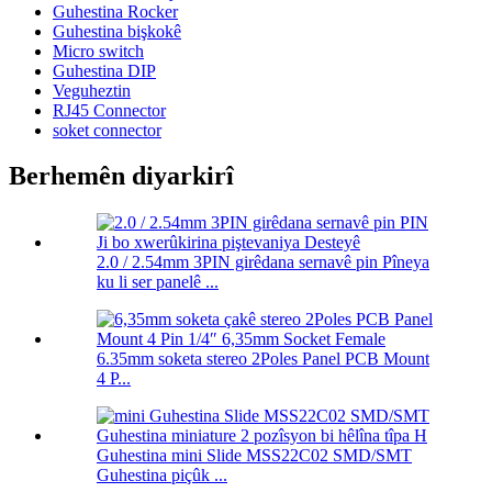
Guhestina Rocker
Guhestina bişkokê
Micro switch
Guhestina DIP
Veguheztin
RJ45 Connector
soket connector
Berhemên diyarkirî
2.0 / 2.54mm 3PIN girêdana sernavê pin Pîneya
ku li ser panelê ...
6.35mm soketa stereo 2Poles Panel PCB Mount
4 P...
Guhestina mini Slide MSS22C02 SMD/SMT
Guhestina piçûk ...