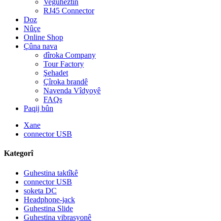
Veguheztin
RJ45 Connector
Doz
Nûçe
Online Shop
Çûna nava
dîroka Company
Tour Factory
Şehadet
Çîroka brandê
Navenda Vîdyoyê
FAQs
Paqij bûn
Xane
connector USB
Kategorî
Guhestina taktîkê
connector USB
soketa DC
Headphone-jack
Guhestina Slide
Guhestina vibrasyonê